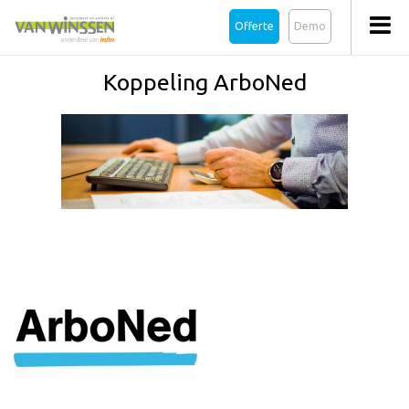
Offerte
Demo
Koppeling ArboNed