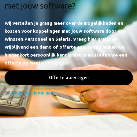
met jouw software?
Wij vertellen je graag meer over de mogelijkheden en
kosten voor koppelingen met jouw software door Van
Winssen Personeel en Salaris.
Vraag hier gratis en
vrijblijvend een demo of offerte aan. Graag maken we
binnenkort persoonlijk kennis met je en stellen we een
offerte op maat voor je op.
Offerte aanvragen
Of
vraag een demo aan