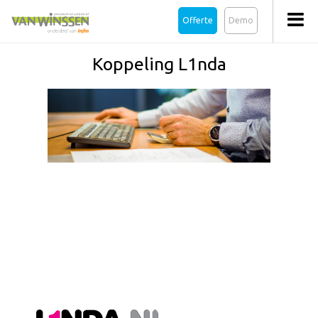
Offerte
Demo
Koppeling L1nda