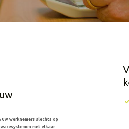
V
k
 uw
an uw werknemers slechts op
ftwaresystemen met elkaar