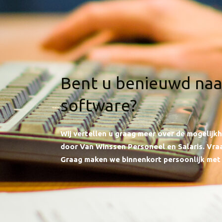
Bent u benieuwd naa
software?
Wij vertellen u graag meer over de mogelij
door Van Winssen Personeel en Salaris.
Vraa
Graag maken we binnenkort persoonlijk met 