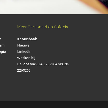
Meer Personeel en Salaris
n
Kennisbank
dam
Nieuws
egio
LinkedIn
Werken bij
Bel ons via: 024-6752904
of 020-
2260265