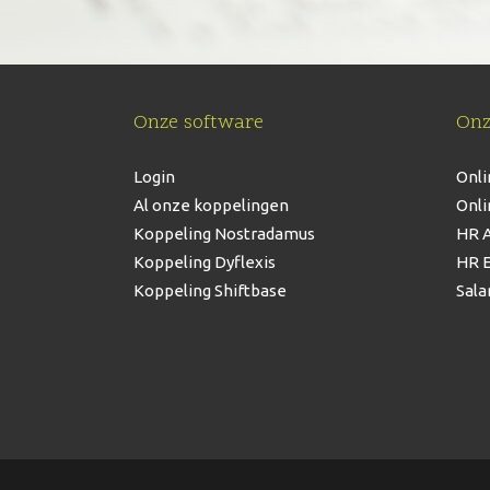
Onze software
Onz
Login
Onli
Al onze koppelingen
Onli
Koppeling Nostradamus
HR A
Koppeling Dyflexis
HR E
Koppeling Shiftbase
Sala