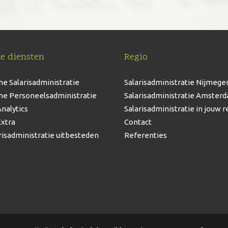
e diensten
Regio
ne Salarisadministratie
Salarisadministratie Nijmege
ne Personeelsadministratie
Salarisadministratie Amster
nalytics
Salarisadministratie in jouw r
xtra
Contact
risadministratie uitbesteden
Referenties