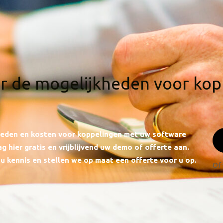
r de mogelijkheden voor ko
kheden en kosten voor koppelingen met uw software
g hier gratis en vrijblijvend uw demo of offerte aan.
u kennis en stellen we op maat een offerte voor u op.
Of