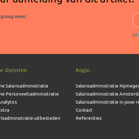
 graag meer.
of
e diensten
Regio
ne Salarisadministratie
Salarisadministratie Nijmege
ne Personeelsadministratie
Salarisadministratie Amster
nalytics
Salarisadministratie in jouw r
xtra
Contact
risadministratie uitbesteden
Referenties