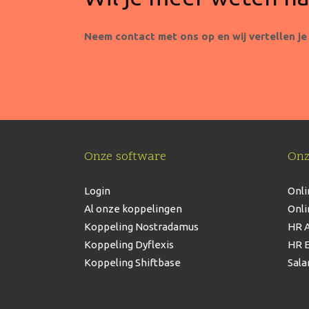
Neem contact met ons op en wij vertellen je
Onze software
Onz
Login
Onli
Al onze koppelingen
Onli
Koppeling Nostradamus
HR A
Koppeling Dyflexis
HR E
Koppeling Shiftbase
Sala