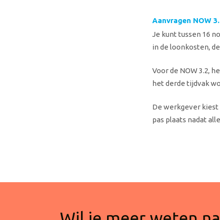
Aanvragen NOW 3.
Je kunt tussen 16 
in de loonkosten, d
Voor de NOW 3.2, he
het derde tijdvak w
De werkgever kiest p
pas plaats nadat all
Wil je meer weten naa