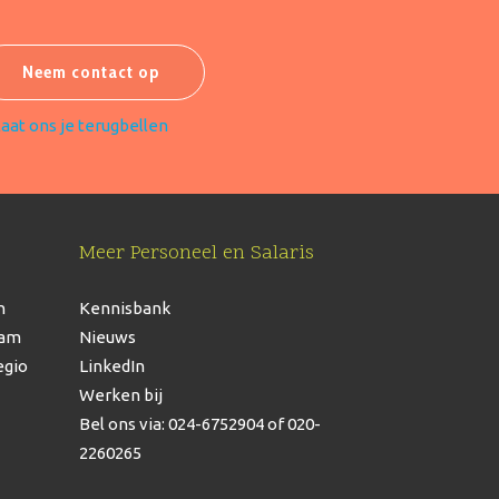
Neem contact op
laat ons je terugbellen
Meer Personeel en Salaris
n
Kennisbank
dam
Nieuws
egio
LinkedIn
Werken bij
Bel ons via: 024-6752904
of 020-
2260265