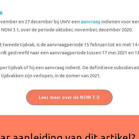
0
november en 27 december bij UWV een
aanvraag
indienen voor e
e NOW 3.1, over de periode oktober, november, december 2020.
t tweede tijdvak, is de aanvraagperiode 15 februari tot en met 14
ordt gestreefd naar een aanvraagperiode tussen 17 mei 2021 en 13 
er tijdvak of hij een aanvraag indient. De definitieve subsidievas
e tijdvakken zijn verlopen, in de zomer van 2021.
Lees meer over de NOW 3.0
r aanleiding van dit artikel?