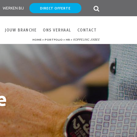
DIRECT OFFERTE
WERKEN BIJ
JOUW BRANCHE
ONS VERHAAL
CONTACT
HOME
>
PORTFOLIO
>
HR
>
KOPPELING JIXBEE
e