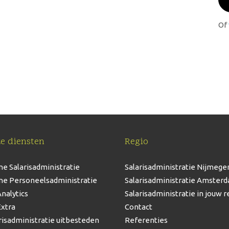
demo of offerte op maat aan. Wil je meer weten of heb
s met je.
Of
e diensten
Regio
ne Salarisadministratie
Salarisadministratie Nijmege
ne Personeelsadministratie
Salarisadministratie Amster
nalytics
Salarisadministratie in jouw r
xtra
Contact
risadministratie uitbesteden
Referenties