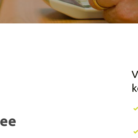
V
k
bee