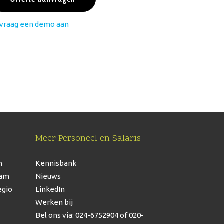
vraag een demo aan
Meer Personeel en Salaris
n
Kennisbank
dam
Nieuws
egio
LinkedIn
Werken bij
Bel ons via: 024-6752904
of 020-