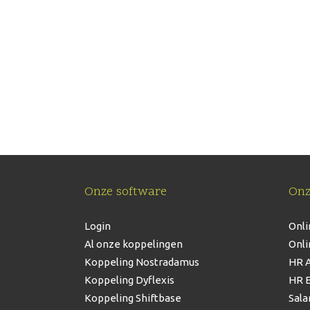
software.
Vraag gratis en vrijblijvend een 
je vragen? We maken graag persoonlijk kenni
Onze software
Onz
Login
Onli
Al onze koppelingen
Onli
Koppeling Nostradamus
HR A
Koppeling Dyflexis
HR E
Koppeling Shiftbase
Sala