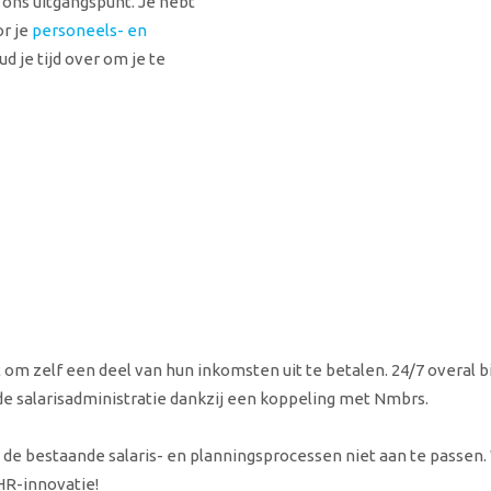
 ons uitgangspunt. Je hebt
or je
personeels- en
d je tijd over om je te
t om zelf een deel van hun inkomsten uit te betalen. 24/7 overal 
e salarisadministratie dankzij een koppeling met Nmbrs.
 de bestaande salaris- en planningsprocessen niet aan te passen. Wi
HR-innovatie!