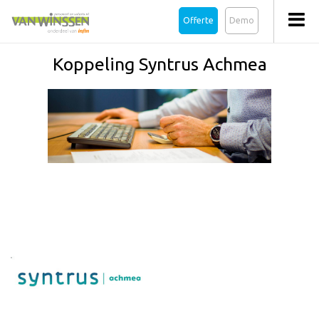
Offerte
Demo
Koppeling Syntrus Achmea