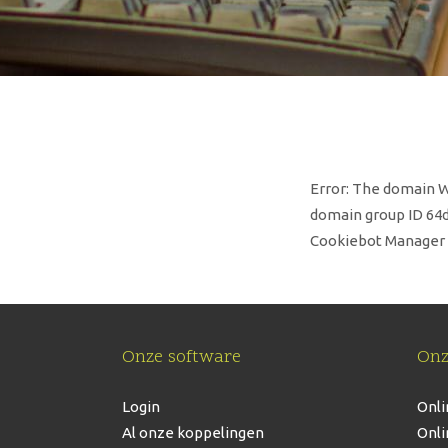
Error: The domain 
domain group ID 64d
Cookiebot Manager 
Onze software
Onz
Login
Onli
Al onze koppelingen
Onli