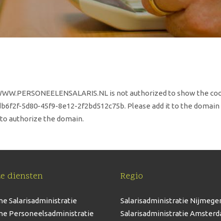
WWW.PERSONEELENSALARIS.NL is not authorized to show the cook
b6f2f-5d80-45f9-8e12-2f2bd512c75b. Please add it to the domain 
to authorize the domain.
e diensten
Regio
ne Salarisadministratie
Salarisadministratie Nijmege
ne Personeelsadministratie
Salarisadministratie Amster