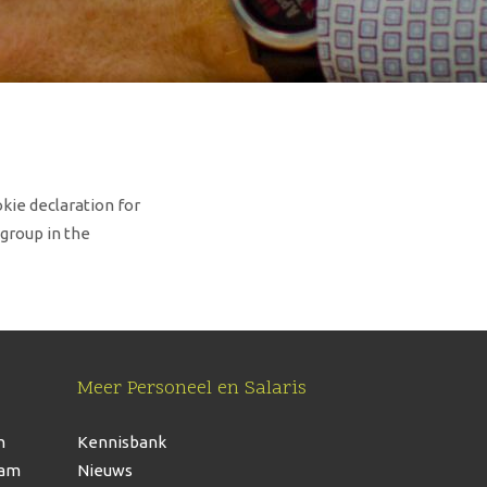
ie declaration for
group in the
Meer Personeel en Salaris
n
Kennisbank
dam
Nieuws