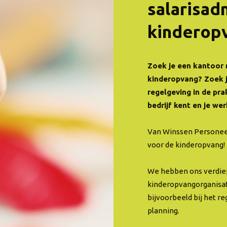
salarisad
kinderop
Zoek je een kantoor m
kinderopvang?
Zoek 
regelgeving in de pra
bedrijf kent en je we
Van Winssen Personeel 
voor de kinderopvang!
We hebben ons verdiep
kinderopvangorganisat
bijvoorbeeld bij het r
planning.