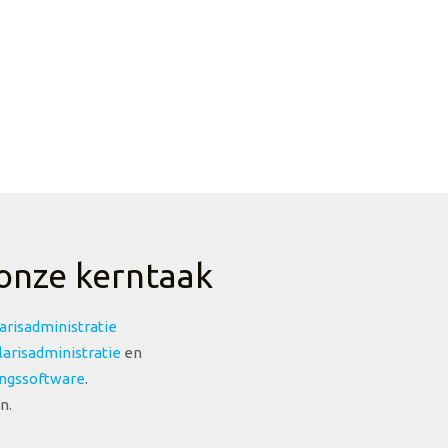
 onze kerntaak
larisadministratie
arisadministratie
en
ingssoftware
.
n.