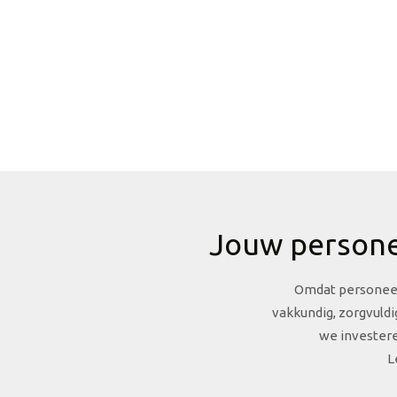
Jouw personee
Omdat personeels
vakkundig, zorgvuld
we investere
L