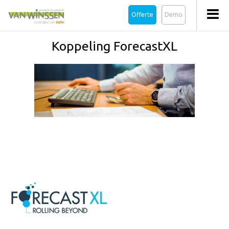
Offerte
Demo
Koppeling ForecastXL