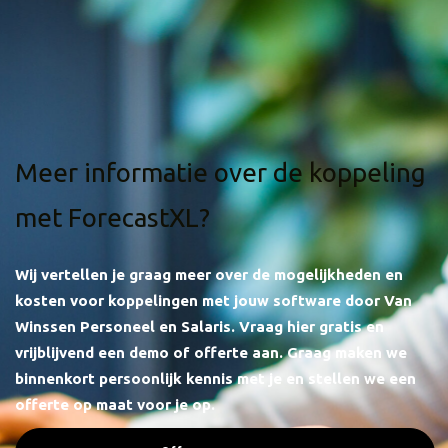
Meer informatie over de koppeling
met ForecastXL?
Wij vertellen je graag meer over de mogelijkheden en
kosten voor koppelingen met jouw software door Van
Winssen Personeel en Salaris.
Vraag hier gratis en
vrijblijvend een demo of offerte aan. Graag maken we
binnenkort persoonlijk kennis met je en stellen we een
offerte op maat voor je op.