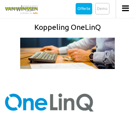
Offerte
Demo
Koppeling OneLinQ