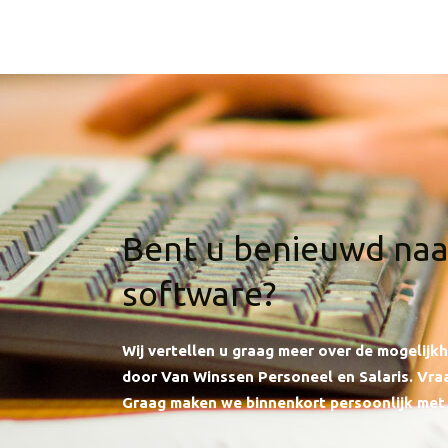
Bent u benieuwd naa
software?
Wij vertellen u graag meer over de mogelij
door Van Winssen Personeel en Salaris.
Vraa
Graag maken we binnenkort persoonlijk met 