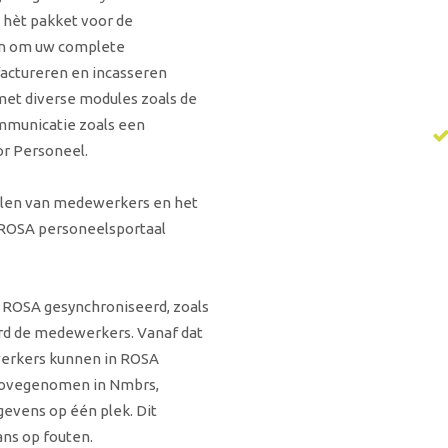
 hèt pakket voor de
en om uw complete
factureren en incasseren
 met diverse modules zoals de
municatie zoals een
or Personeel.
elen van medewerkers en het
 ROSA personeelsportaal
 ROSA gesynchroniseerd, zoals
ard de medewerkers. Vanaf dat
erkers kunnen in ROSA
 ovegenomen in Nmbrs,
egevens op één plek.
Dit
ans op fouten.