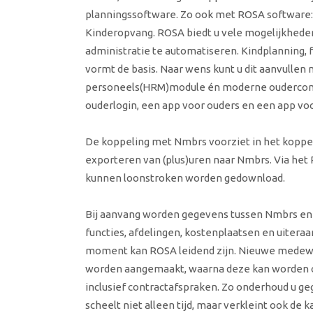
planningssoftware.
Zo ook met ROSA software:
Kinderopvang. ROSA biedt u vele mogelijkhed
administratie te automatiseren. Kindplanning, 
vormt de basis. Naar wens kunt u dit aanvullen
personeels(HRM)module én moderne oudercom
ouderlogin, een app voor ouders en een app vo
De koppeling met Nmbrs voorziet in het kopp
exporteren van (plus)uren naar Nmbrs. Via het
kunnen loonstroken worden gedownload.
Bij aanvang worden gegevens tussen Nmbrs en
functies, afdelingen, kostenplaatsen en uitera
moment kan ROSA leidend zijn. Nieuwe medew
worden aangemaakt, waarna deze kan worden
inclusief contractafspraken. Zo onderhoud u g
scheelt niet alleen tijd, maar verkleint ook de k