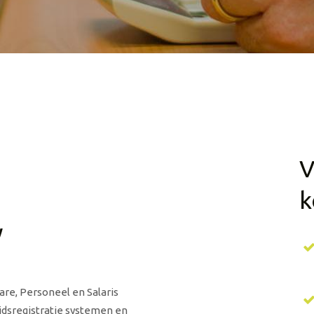
V
k
w
re, Personeel en Salaris
ijdsregistratie systemen en