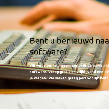
Bent u benieuwd naa
software?
Wij vertellen je graag meer over de mogelij
software.
Vraag gratis en vrijblijvend een 
je vragen? We maken graag persoonlijk kenni