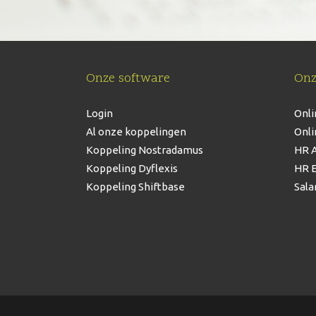
Onze software
Onz
Login
Onli
Al onze koppelingen
Onli
Koppeling Nostradamus
HR A
Koppeling Dyflexis
HR E
Koppeling Shiftbase
Sala