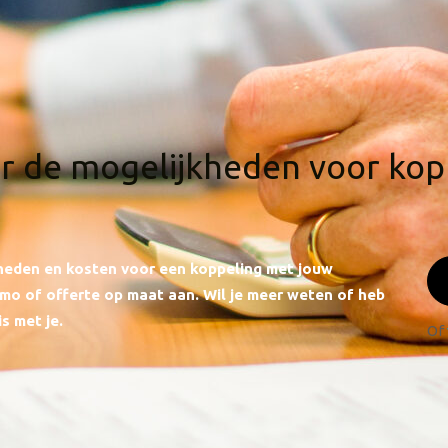
r de mogelijkheden voor ko
kheden en kosten voor een koppeling met jouw
demo of offerte op maat aan. Wil je meer weten of heb
s met je.
Of