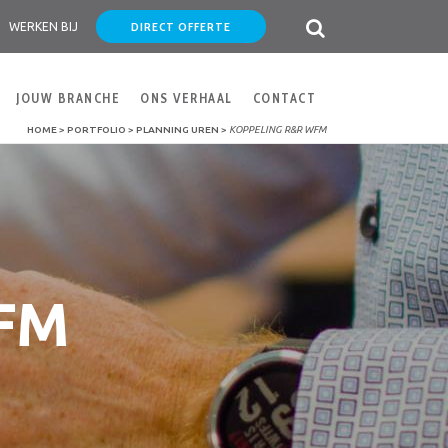
DIRECT OFFERTE
WERKEN BIJ
JOUW BRANCHE
ONS VERHAAL
CONTACT
HOME
>
PORTFOLIO
>
PLANNING UREN
>
KOPPELING R&R WFM
WFM