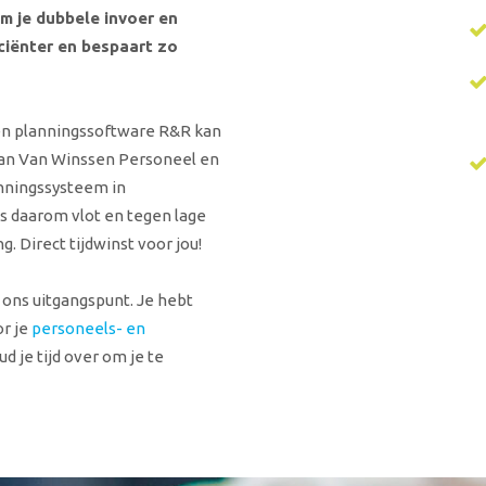
om je dubbele invoer en
ciënter en bespaart zo
 en planningssoftware R&R kan
an Van Winssen Personeel en
anningssysteem in
s daarom vlot en tegen lage
. Direct tijdwinst voor jou!
 ons uitgangspunt. Je hebt
or je
personeels- en
d je tijd over om je te