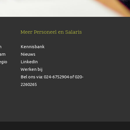
Meer Personeel en Salaris
n
Kennisbank
dam
Nieuws
egio
LinkedIn
Werken bij
Bel ons via: 024-6752904
of 020-
2260265