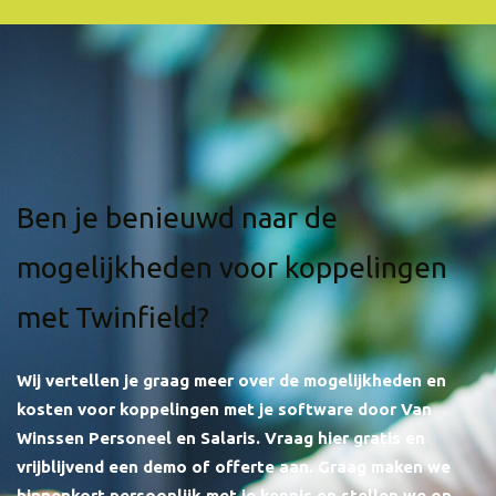
Ben je benieuwd naar de
mogelijkheden voor koppelingen
met Twinfield?
Wij vertellen je graag meer over de mogelijkheden en
kosten voor koppelingen met je software door Van
Winssen Personeel en Salaris.
Vraag hier gratis en
vrijblijvend een demo of offerte aan. Graag maken we
binnenkort persoonlijk met je kennis en stellen we op