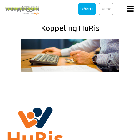
Offerte
Demo
Koppeling HuRis