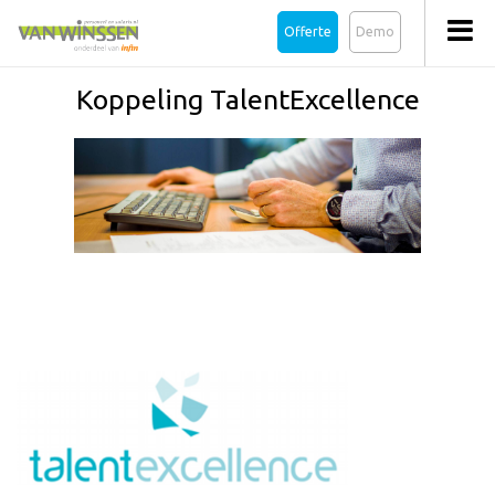
Offerte
Demo
Koppeling TalentExcellence