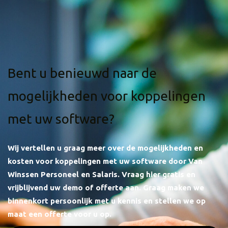
Bent u benieuwd naar de
mogelijkheden voor koppelingen
met uw software?
Wij vertellen u graag meer over de mogelijkheden en
kosten voor koppelingen met uw software door Van
Winssen Personeel en Salaris.
Vraag hier gratis en
vrijblijvend uw demo of offerte aan. Graag maken we
binnenkort persoonlijk met u kennis en stellen we op
maat een offerte voor u op.